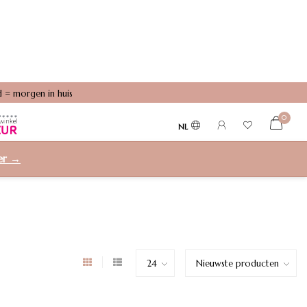
 = morgen in huis
0
NL
ier →