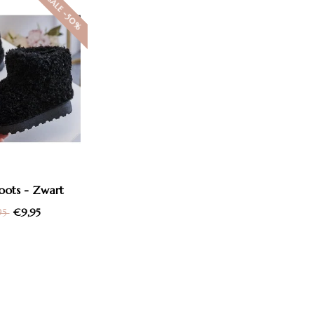
SALE -50%
oots - Zwart
€9,95
95