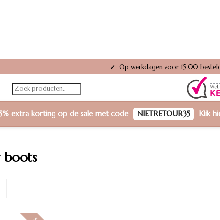
Op werkdagen voor 15:00 besteld
✓
5% extra korting
op de sale met code
NIETRETOUR35
Klik h
 boots