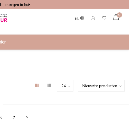
0
NL
hier
6
7