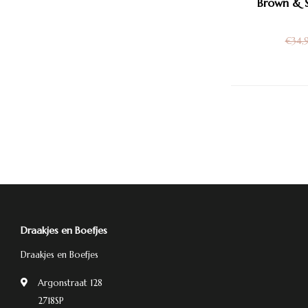
Brown & S
€34,
Draakjes en Boefjes
Draakjes en Boefjes
Argonstraat 128
2718SP