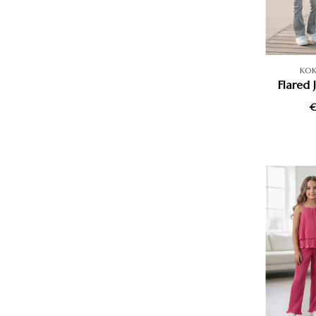
KO
Flared 
€