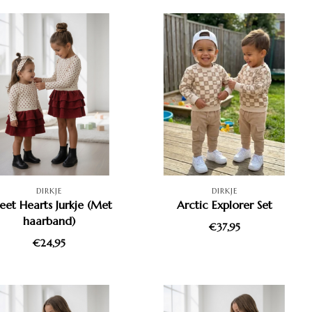
DIRKJE
DIRKJE
eet Hearts Jurkje (Met
Arctic Explorer Set
haarband)
€37,95
€24,95