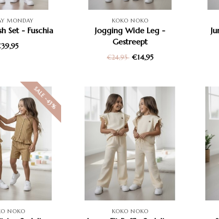
AY MONDAY
KOKO NOKO
h Set - Fuschia
Jogging Wide Leg -
Ju
Gestreept
39,95
€14,95
€24,95
SALE -43%
KO NOKO
KOKO NOKO