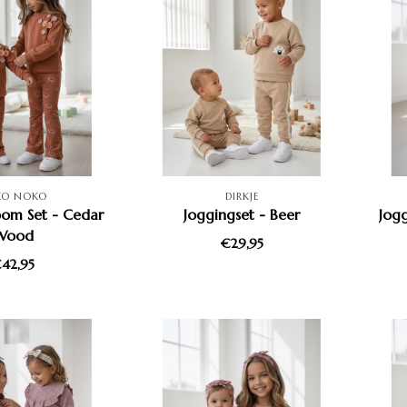
KO NOKO
DIRKJE
om Set - Cedar
Joggingset - Beer
Jog
Wood
€29,95
42,95