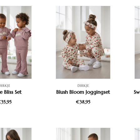
DIRKJE
DIRKJE
e Bliss Set
Blush Bloom Joggingset
Sw
35,95
€38,95