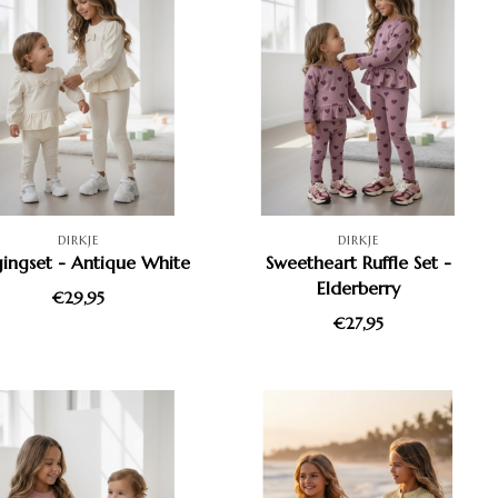
DIRKJE
DIRKJE
gingset - Antique White
Sweetheart Ruffle Set -
Elderberry
€29,95
€27,95