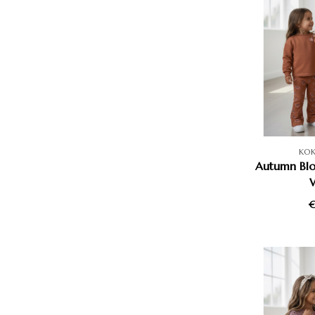
KO
Autumn Blo
€