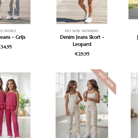
KO NOKO
NO WAY MONDAY
Jeans - Grijs
Denim Jeans Skort -
Leopard
34,95
€29,95
SALE -40%