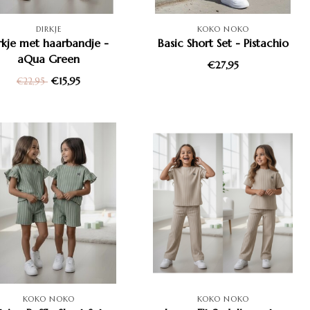
DIRKJE
KOKO NOKO
rkje met haarbandje -
Basic Short Set - Pistachio
aQua Green
€27,95
€15,95
€22,95
KOKO NOKO
KOKO NOKO