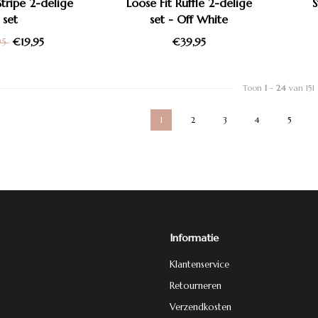
tripe 2-delige
Loose Fit Ruffle 2-delige
S
set
set - Off White
€19,95
€39,95
95
Toon
1
-
24
van 151
1
2
3
4
5
Informatie
Klantenservice
Retourneren
Verzendkosten