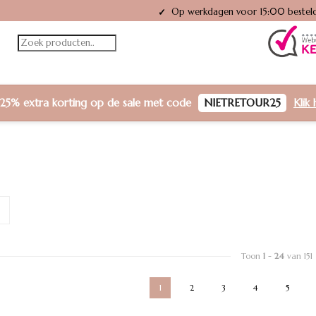
Gratis verzending vanaf €50,-
✓
25% extra korting
op de sale met code
NIETRETOUR25
Klik 
Toon
1
-
24
van 151
1
2
3
4
5