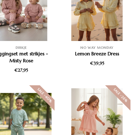
DIRKJE
NO WAY MONDAY
ggingset met strikjes -
Lemon Breeze Dress
Misty Rose
€39,95
€27,95
SALE -40%
SALE -26%