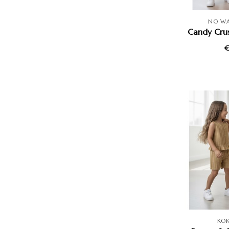
NO W
Candy Crus
€
KO