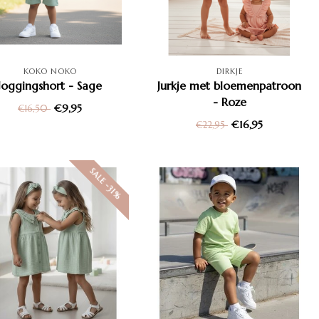
KOKO NOKO
DIRKJE
Joggingshort - Sage
Jurkje met bloemenpatroon
- Roze
€9,95
€16,50
€16,95
€22,95
SALE -31%