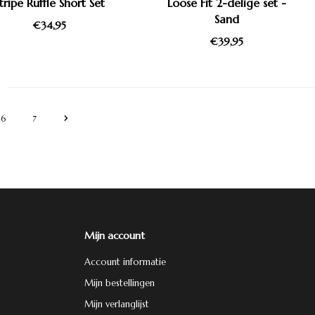
tripe Ruffle Short Set
Loose Fit 2-delige set -
Sand
€34,95
€39,95
6
7
Mijn account
Account informatie
Mijn bestellingen
Mijn verlanglijst