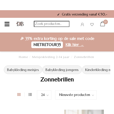
Gratis verzending vanaf €50,-
✓
0
🎉
35% extra korting
op de sale met code
NIETRETOUR35
Klik hier →
Home
/
Meisjeskleding 2-14 jaar
/
Zonnebrillen
Babykleding meisjes
Babykleding jongens
Kinderkleding mei
Zonnebrillen