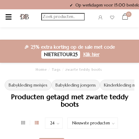
Op werkdagen voor 15:00 besteld
✓
0
🎉
25% extra korting
op de sale met code
NIETRETOUR25
Klik hier
Home
/
Tags
/
zwarte teddy boots
Babykleding meisjes
Babykleding jongens
Kinderkleding mei
Producten getagd met zwarte teddy
boots