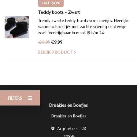
SALE-50%
Teddy boots - Zwart
Trendy zwarte teddy boots voor meisjes. Heerlijke
warme schoentjes met zachte voering en stevige
zool. Verkrijgbaar in maat 19 t/m 24.
€9,95
€19,95
BEKIJK PRODUCT
FILTERS
Draakjes en Boefjes
Draakjes en Boefjes
Argonstraat 128
2718SP