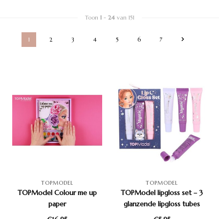
Toon
1
-
24
van 151
1
2
3
4
5
6
7
TOPMODEL
TOPMODEL
TOPModel Colour me up
TOPModel lipgloss set – 3
paper
glanzende lipgloss tubes
voor meisjes