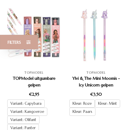
FILTERS
TOPMODEL
TOPMODEL
TOPModel uitgumbare
Ylvi & The Mini Moomis -
gelpen
Icy Unicorn gelpen
€2,95
€3,50
Variant: Capybara
Kleur: Roze
Kleur: Mint
Variant: Kangoeroe
Kleur: Paars
Variant: Olifant
Variant: Panter