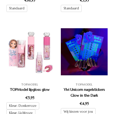
€16,95
€5,95
Standaard
Standaard
TOPMODEL
TOPMODEL
TOPModel lipgloss glow
Ylvi Unicorn nagelstickers
Glow in the Dark
€5,95
€4,95
Kleur: Donkerroze
Wij kiezen voor jou
Kleur: Lichtroze