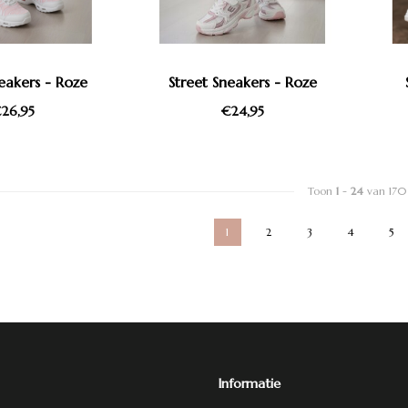
eakers - Roze
Street Sneakers - Roze
26,95
€24,95
Toon
1
-
24
van 170
1
2
3
4
5
Informatie