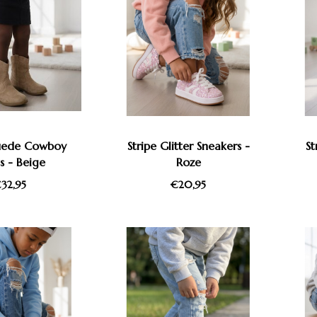
Suede Cowboy
Stripe Glitter Sneakers -
St
s - Beige
Roze
32,95
€20,95