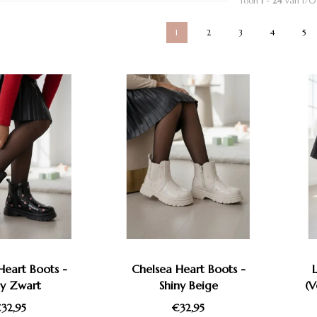
Toon
1
-
24
van 170
1
2
3
4
5
Heart Boots -
Chelsea Heart Boots -
ny Zwart
Shiny Beige
(V
32,95
€32,95