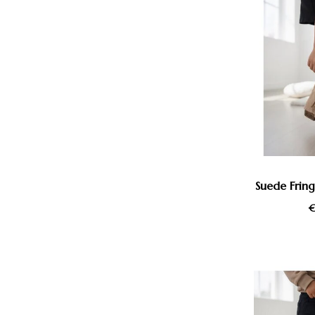
Suede Fring
€