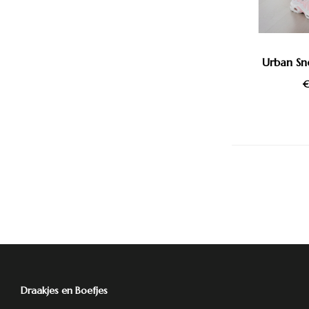
Urban Sn
€
Draakjes en Boefjes