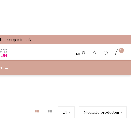
0
NL
ier →