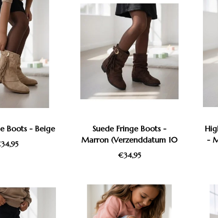
e Boots - Beige
Suede Fringe Boots -
Hig
Marron (Verzenddatum 10
- 
34,95
Aug)
€34,95