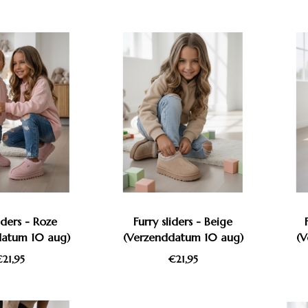
liders - Roze
Furry sliders - Beige
datum 10 aug)
(Verzenddatum 10 aug)
(V
21,95
€21,95