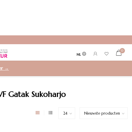
0
NL
ier →
F Gatak Sukoharjo