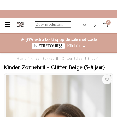
0
🎉
35% extra korting
op de sale met code
NIETRETOUR35
Klik hier →
Home
/
Kinder Zonnebril - Glitter Beige (5-8 jaar)
Kinder Zonnebril - Glitter Beige (5-8 jaar)