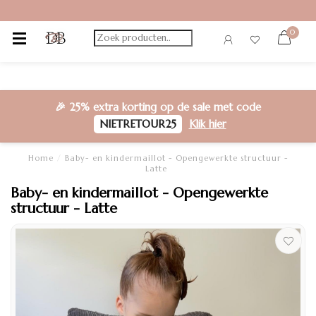
0
🎉
25% extra korting
op de sale met code
NIETRETOUR25
Klik hier
Home
/
Baby- en kindermaillot - Opengewerkte structuur -
Latte
Baby- en kindermaillot - Opengewerkte
structuur - Latte