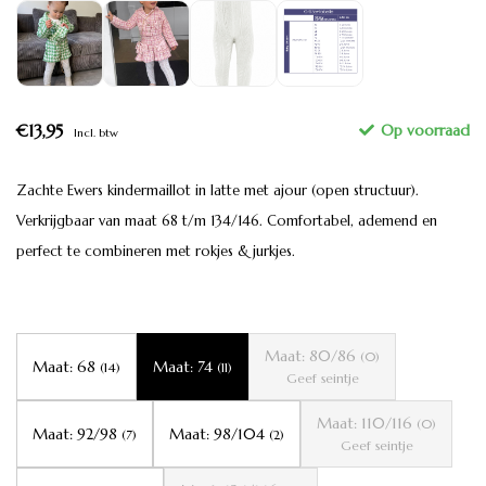
€13,95
Incl. btw
Zachte Ewers kindermaillot in latte met ajour (open structuur).
Verkrijgbaar van maat 68 t/m 134/146. Comfortabel, ademend en
perfect te combineren met rokjes & jurkjes.
Maat: 80/86
(0)
Maat: 68
Maat: 74
(14)
(11)
Geef seintje
Maat: 110/116
(0)
Maat: 92/98
Maat: 98/104
(7)
(2)
Geef seintje