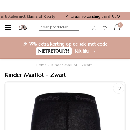
Gratis verzending vanaf €50,-
✓
0
🎉
35% extra korting
op de sale met code
NIETRETOUR35
Klik hier →
Home
/
Kinder Maillot - Zwart
Kinder Maillot - Zwart