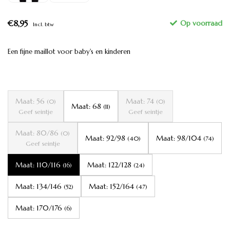
€8,95
Incl. btw
Een fijne maillot voor baby's en kinderen
Maat: 56
Maat: 74
(0)
(0)
Maat: 68
(11)
Geef seintje
Geef seintje
Maat: 80/86
(0)
Maat: 92/98
Maat: 98/104
(40)
(74)
Geef seintje
Maat: 110/116
Maat: 122/128
(16)
(24)
Maat: 134/146
Maat: 152/164
(52)
(47)
Maat: 170/176
(6)