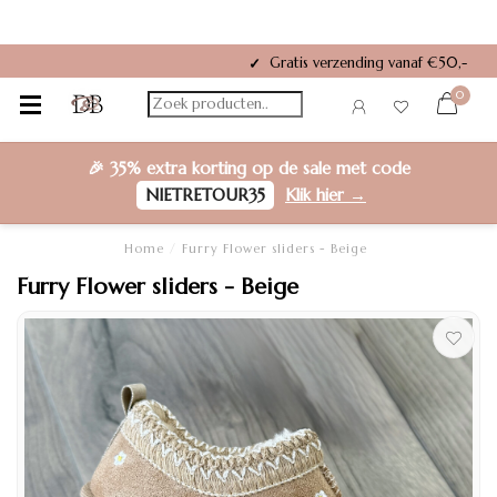
larna of Riverty
Gratis verzending vanaf €50,-
✓
0
🎉
35% extra korting
op de sale met code
NIETRETOUR35
Klik hier →
Home
/
Furry Flower sliders - Beige
Furry Flower sliders - Beige