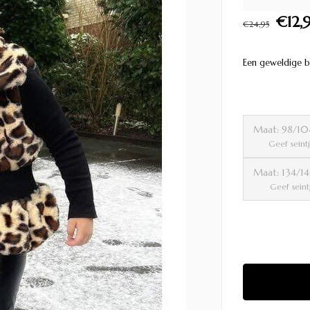
€12,
€24,95
Een geweldige 
Maat: 98/1
Geef seint
Maat: 134/
Geef seint