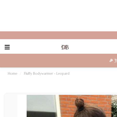
🎉
3
Home
/
Fluffy Bodywarmer - Leopard