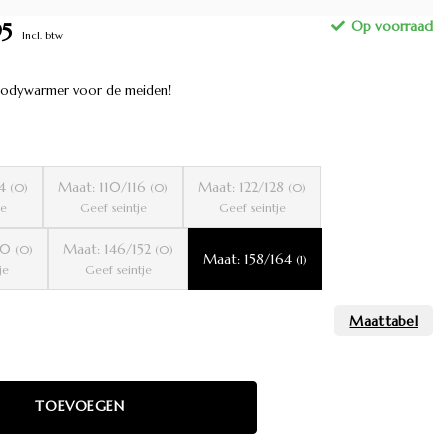
95
Incl. btw
bodywarmer voor de meiden!
04
Maat: 110/116
Maat: 122/128
(0)
(0)
(0)
je
Geef seintje
Geef seintje
140
Maat: 146/152
(0)
(0)
Maat: 158/164
(1)
je
Geef seintje