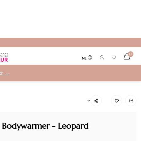
0
NL
ier →
y Bodywarmer - Leopard