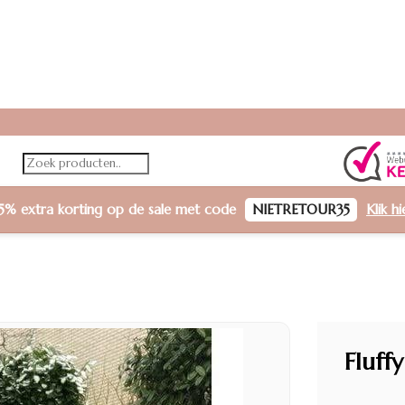
5% extra korting
op de sale met code
NIETRETOUR35
Klik h
Fluff