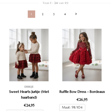
Toon
1
-
24
van 89
1
2
3
4
DIRKJE
Sweet Hearts Jurkje (Met
Ruffle Bow Dress - Bordeaux
haarband)
€26,95
€24,95
Maat: 98/104