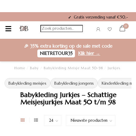
Gratis verzending vanaf €50,-
✓
0
🎉
35% extra korting
op de sale met code
NIETRETOUR35
Klik hier →
Home
/
Baby
/
Babykleding Meisje Maat 50-98
/
Jurkjes
Babykleding meisjes
Babykleding jongens
Kinderkleding mei
Babykleding Jurkjes – Schattige
Meisjesjurkjes Maat 50 t/m 98