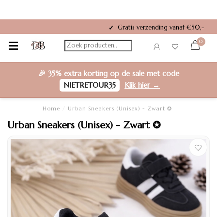
Gratis verzending vanaf €50,-
✓
0
🎉
35% extra korting
op de sale met code
NIETRETOUR35
Klik hier →
Home
/
Urban Sneakers (Unisex) - Zwart ✪
Urban Sneakers (Unisex) - Zwart ✪