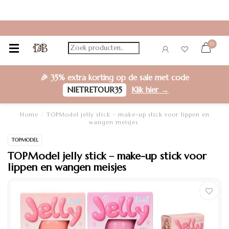
0
🎉
35% extra korting
op de sale met code
NIETRETOUR35
Klik hier →
Home
/
TOPModel jelly stick – make-up stick voor lippen en
wangen meisjes
TOPMODEL
TOPModel jelly stick – make-up stick voor
lippen en wangen meisjes