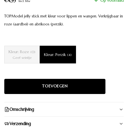
€4,95
Incl. btw
TOPModel jelly stick met kleur voor lippen en wangen. Verkrijgbaar in
roze (aardbei) en abrikoos (perzik).
Kleur: Roze
(0)
Kleur: Perzik
(4)
Geef seintje
Omschrijving
Verzending