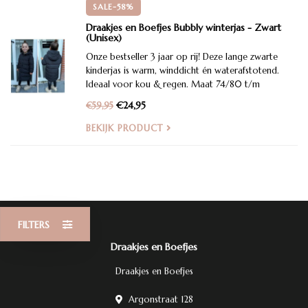
SALE-58%
Draakjes en Boefjes Bubbly winterjas - Zwart
(Unisex)
Onze bestseller 3 jaar op rij! Deze lange zwarte
kinderjas is warm, winddicht én waterafstotend.
Ideaal voor kou & regen. Maat 74/80 t/m
140/146.
€24,95
€59,95
BEKIJK PRODUCT
FILTERS
Draakjes en Boefjes
Draakjes en Boefjes
Argonstraat 128