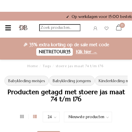
Op werkdagen voor 15:00 besteld
✓
0
🎉
35% extra korting
op de sale met code
NIETRETOUR35
Klik hier →
Home
/
Tags
/
stoere jas maat 74 t/m 176
Babykleding meisjes
Babykleding jongens
Kinderkleding mei
Producten getagd met stoere jas maat
74 t/m 176