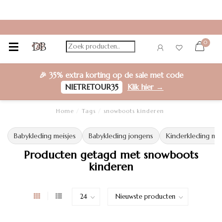
0
🎉
35% extra korting
op de sale met code
NIETRETOUR35
Klik hier →
Home
/
Tags
/
snowboots kinderen
Babykleding meisjes
Babykleding jongens
Kinderkleding mei
Producten getagd met snowboots
kinderen