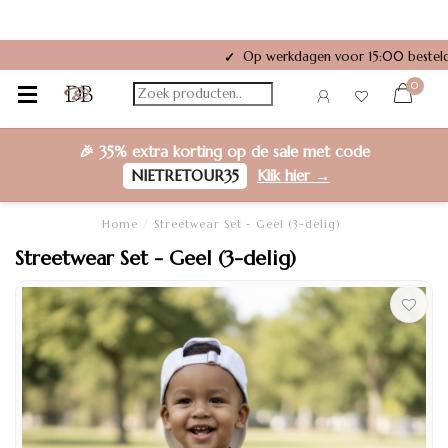
Op werkdagen voor 15:00 besteld
✓
0
🎉
35% extra korting
op de sale met code
NIETRETOUR35
Klik hier →
Home
/
Streetwear Set - Geel (3-delig)
Streetwear Set - Geel (3-delig)