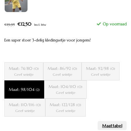
€12,50
€19,95
Incl. btw
Een super stoer 3-delig kledingsetje voor jongens!
Maat: 74/80
Maat: 86/92
Maat: 92/98
(0)
(0)
(0)
Geef seintje
Geef seintje
Geef seintje
Maat: 104/110
(0)
Maat: 98/104
(2)
Geef seintje
Maat: 110/116
Maat: 122/128
(0)
(0)
Geef seintje
Geef seintje