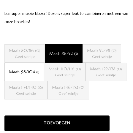
Een super mooie blazer! Deze is super leuk te combineren met een van
onze broekjes!
Maat: 80/86
Maat: 92/98
(0)
(0)
Maat: 86/92
(3)
Geef seintje
Geef seintje
Maat: 110/116
Maat: 122/128
(0)
(0)
Maat: 98/104
(1)
Geef seintje
Geef seintje
Maat: 134/140
Maat: 146/152
(0)
(0)
Geef seintje
Geef seintje