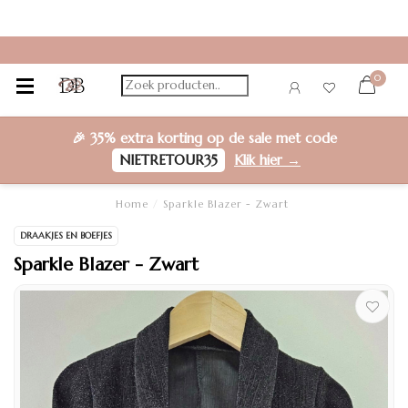
0
🎉
35% extra korting
op de sale met code
NIETRETOUR35
Klik hier →
Home
/
Sparkle Blazer - Zwart
DRAAKJES EN BOEFJES
Sparkle Blazer - Zwart