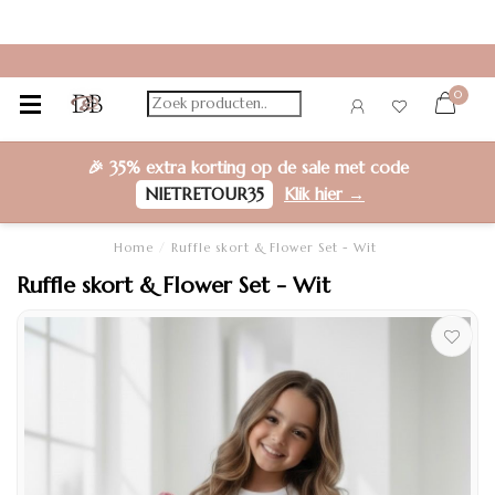
0
🎉
35% extra korting
op de sale met code
NIETRETOUR35
Klik hier →
Home
/
Ruffle skort & Flower Set - Wit
Ruffle skort & Flower Set - Wit