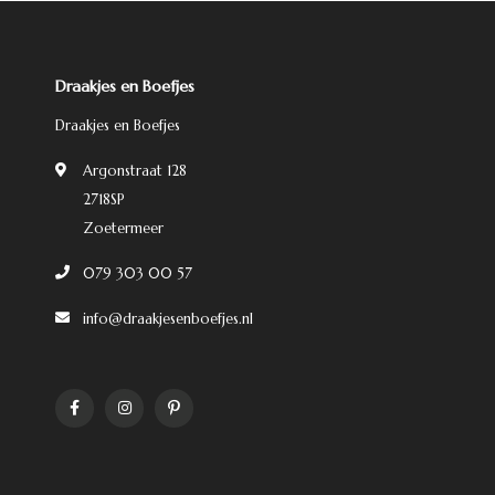
Draakjes en Boefjes
Draakjes en Boefjes
Argonstraat 128
2718SP
Zoetermeer
079 303 00 57
info@draakjesenboefjes.nl