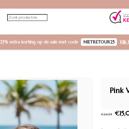
25% extra korting
op de sale met code
NIETRETOUR25
Klik 
Pink 
€15,
€24,95