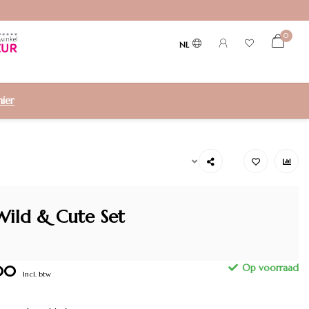
0
NL
hier
Wild & Cute Set
00
Incl. btw