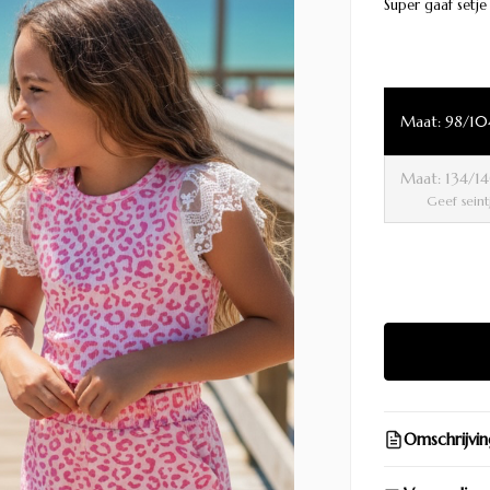
Super gaaf setje
Maat: 98/1
Maat: 134/
Geef seint
Omschrijvin