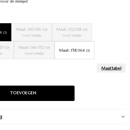
 voor de meisjes!
Maat: 110/116
Maat: 122/128
(0)
(0)
04
(2)
Geef seintje
Geef seintje
140
Maat: 146/152
(0)
(0)
Maat: 158/164
(2)
je
Geef seintje
g