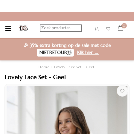
0
🎉
35% extra korting
op de sale met code
NIETRETOUR35
Klik hier →
Home
/
Lovely Lace Set - Geel
Lovely Lace Set - Geel