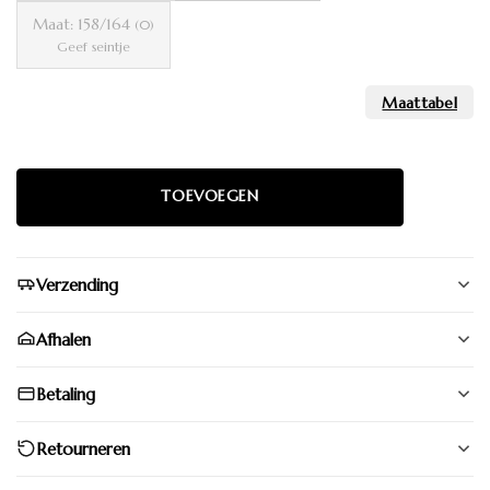
Maat: 158/164
(0)
Geef seintje
Verzending
Afhalen
Betaling
Retourneren