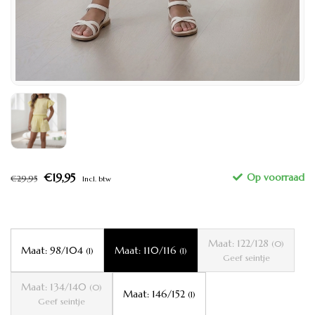
€19,95
€29,95
Incl. btw
Maat: 122/128
(0)
Maat: 98/104
Maat: 110/116
(1)
(1)
Geef seintje
Maat: 134/140
(0)
Maat: 146/152
(1)
Geef seintje