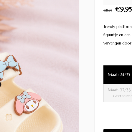
€9,95
€11,95
Trendy platform 
figuurtje en een
vervangen door 
Maat: 24/25
Maat: 32/33
Geef seintj