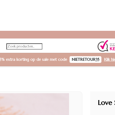
5% extra korting
op de sale met code
NIETRETOUR35
Klik h
Love 