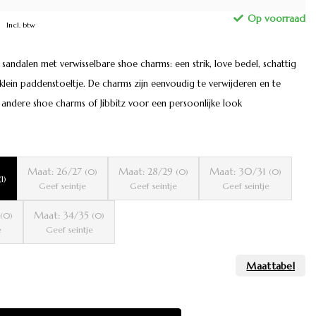
Incl. btw
sandalen met verwisselbare shoe charms: een strik, love bedel, schattig
 klein paddenstoeltje. De charms zijn eenvoudig te verwijderen en te
andere shoe charms of Jibbitz voor een persoonlijke look
Maat: 26/27
Maat: 28/29
Maat: 30/31
(0)
(0)
(0)
(1)
Geef seintje
Geef seintje
Geef seintje
Maat: 34/35
(0)
(0)
e
Geef seintje