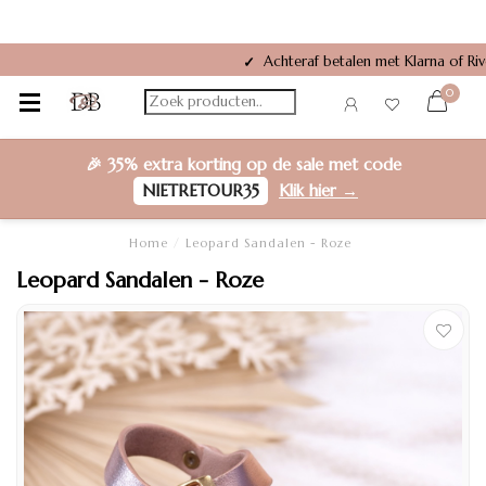
Achteraf betalen met Klarna of Riv
✓
0
🎉
35% extra korting
op de sale met code
NIETRETOUR35
Klik hier →
Home
/
Leopard Sandalen - Roze
Leopard Sandalen - Roze