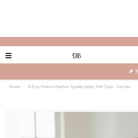
:00 besteld = morgen in huis
🎉
3
Home
/
K-Pop Demon Hunters Sparkle Jurkje Met Tasje - Fuschia