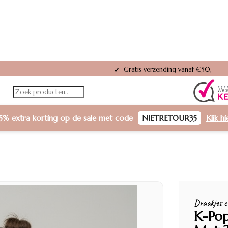
Achteraf betalen met Klarna of Riv
✓
5% extra korting
op de sale met code
NIETRETOUR35
Klik h
Draakjes e
K-Pop