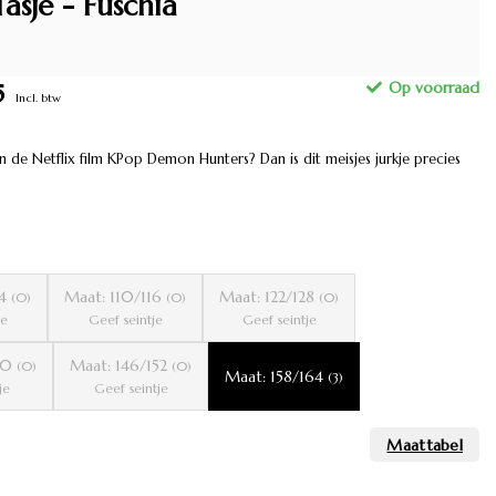
asje - Fuschia
5
Incl. btw
 de Netflix film KPop Demon Hunters? Dan is dit meisjes jurkje precies
04
Maat: 110/116
Maat: 122/128
(0)
(0)
(0)
je
Geef seintje
Geef seintje
140
Maat: 146/152
(0)
(0)
Maat: 158/164
(3)
je
Geef seintje