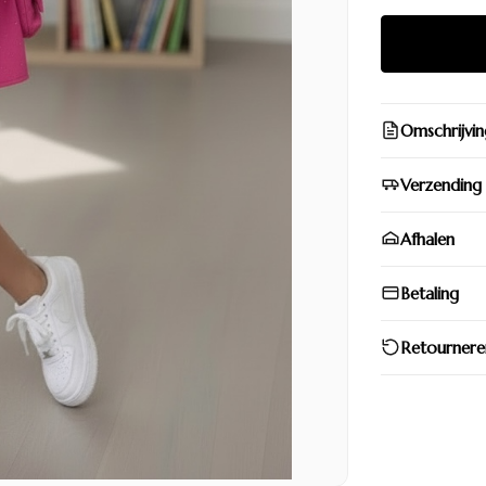
Omschrijvin
Verzending
Afhalen
Betaling
Retournere