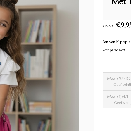
Met T
€9,9
€19,95
Fan van K-pop én
wat je zoekt!
Maat: 98/1
Geef seint
Maat: 134/
Geef seint