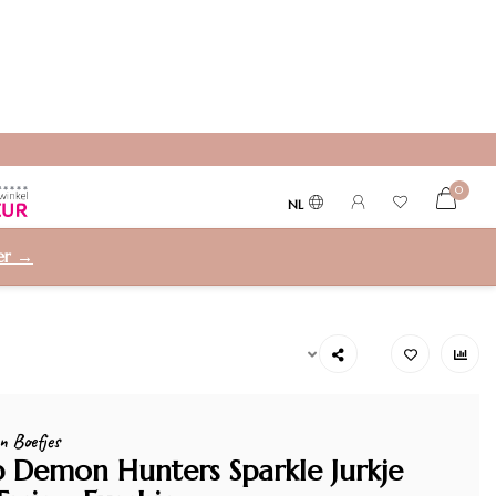
erty
0
NL
ier →
n Boefjes
 Demon Hunters Sparkle Jurkje