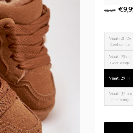
€9,9
€24,95
Maat: 21
(0)
Geef seintje
Maat: 25
(0)
Geef seintje
Maat: 29
(1)
Maat: 33
(0)
Geef seintje