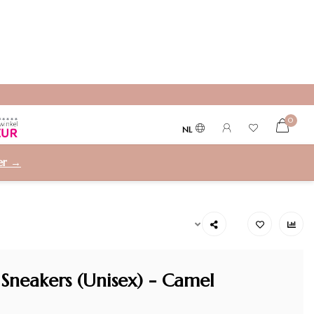
0
NL
ier →
 Sneakers (Unisex) - Camel