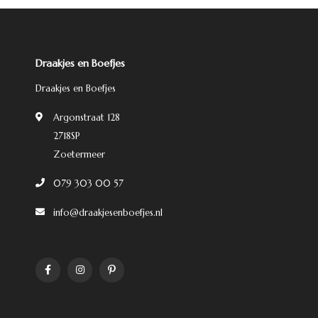
Draakjes en Boefjes
Draakjes en Boefjes
Argonstraat 128
2718SP
Zoetermeer
079 303 00 57
info@draakjesenboefjes.nl