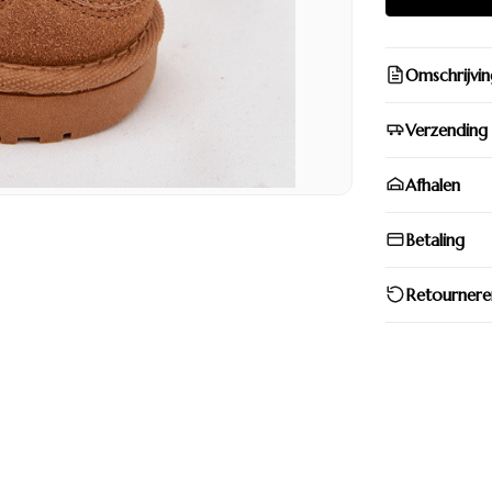
Omschrijvin
Verzending
Afhalen
Betaling
Retournere