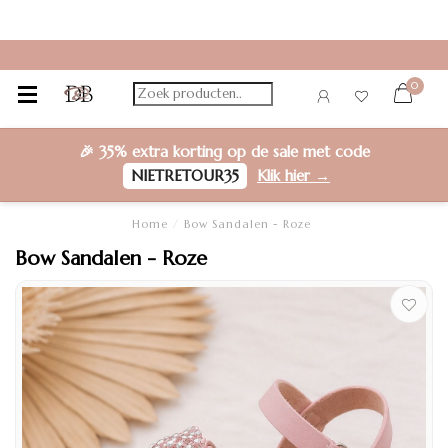
0
🎉
35% extra korting
op de sale met code
NIETRETOUR35
Klik hier →
Home
/
Bow Sandalen - Roze
Bow Sandalen - Roze