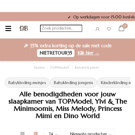
Gratis verzending vanaf €50,-
Ac
✓
✓
0
🎉
35% extra korting
op de sale met code
NIETRETOUR35
Klik hier →
Home
/
TOPModel
/
Kinderkamer
Babykleding meisjes
Babykleding jongens
Kinderkleding mei
Alle benodigdheden voor jouw
slaapkamer van TOPModel, Ylvi & The
Minimoomis, Miss Melody, Princess
Mimi en Dino World