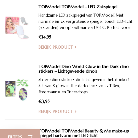
TOPModel TOPModel – LED Zakspiegel
Handzame LED zakspiegel van TOPModel! Met
normale én 2x vergrotende spiegel, touch LED-licht
(3 standen) en oplaadbaar via USB-C. Perfect voor
onderweg, school of op vakantie. Supercute Beauty
€14,95
& Me design!
BEKIJK PRODUCT
TOPModel Dino World Glow in the Dark dino
stickers – Lichtgevende dino’s
Stoere dino stickers die licht geven in het donker!
Set van 8 glow in the dark dino’s zoals T-Rex,
Stegosaurus en Triceratops.
€3,95
BEKIJK PRODUCT
TOPModel TOPModel Beauty & Me make-up
spiegel hartvorm met LED licht
FILTERS