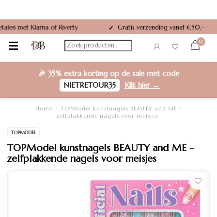
Gratis verzending vanaf €50,-
✓
0
🎉
35% extra korting
op de sale met code
NIETRETOUR35
Klik hier →
Home
/
TOPModel kunstnagels BEAUTY and ME –
zelfplakkende nagels voor meisjes
TOPMODEL
TOPModel kunstnagels BEAUTY and ME –
zelfplakkende nagels voor meisjes