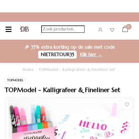
0
🎉
35% extra korting
op de sale met code
NIETRETOUR35
Klik hier →
Home
/
TOPModel - Kalligrafeer & Fineliner Set
TOPMODEL
TOPModel - Kalligrafeer & Fineliner Set