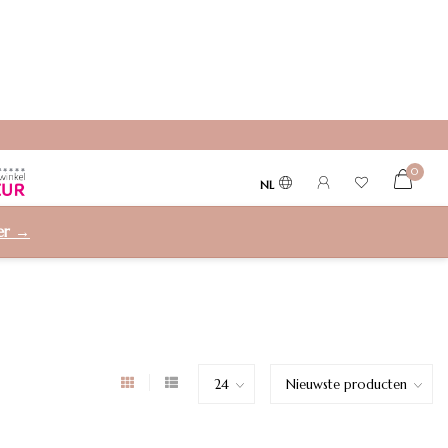
0
NL
ier →