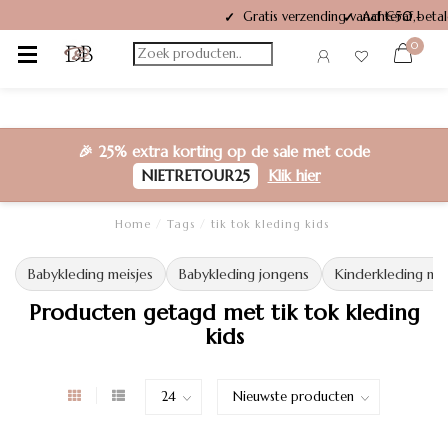
Gratis verzending vanaf €50,-
✓
0
🎉
25% extra korting
op de sale met code
NIETRETOUR25
Klik hier
Home
/
Tags
/
tik tok kleding kids
Babykleding meisjes
Babykleding jongens
Kinderkleding mei
Producten getagd met tik tok kleding
kids