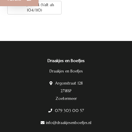
Maat: 98/104 (Valt als
104/110)
Draakjes en Boefjes
Draakjes en Boefjes
Argonstraat 128
2718SP
Zoetermeer
079 303 00 57
info@draakjesenboefjes.nl