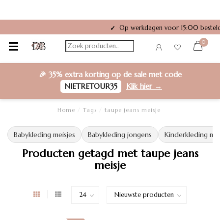
Op werkdagen voor 15:00 besteld
✓
0
🎉
35% extra korting
op de sale met code
NIETRETOUR35
Klik hier →
Home
/
Tags
/
taupe jeans meisje
Babykleding meisjes
Babykleding jongens
Kinderkleding mei
Producten getagd met taupe jeans
meisje