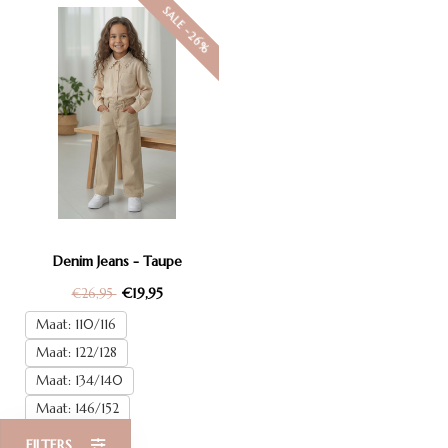
SALE -26%
Denim Jeans - Taupe
€19,95
€26,95
Maat: 110/116
Maat: 122/128
Maat: 134/140
Maat: 146/152
Maat: 158/164
FILTERS