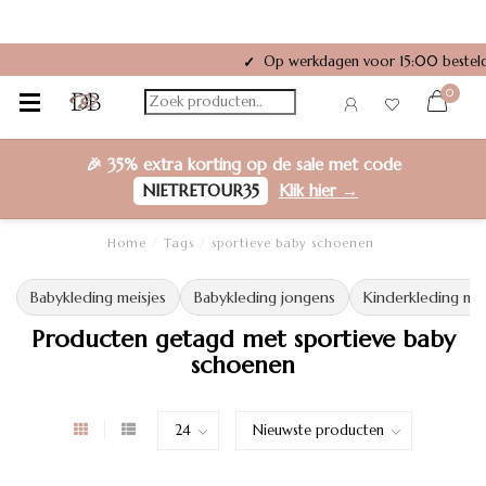
Achteraf betalen met Klarna of Riverty
Gratis verzending vanaf €50,-
✓
✓
0
🎉
35% extra korting
op de sale met code
NIETRETOUR35
Klik hier →
Home
/
Tags
/
sportieve baby schoenen
Babykleding meisjes
Babykleding jongens
Kinderkleding mei
Producten getagd met sportieve baby
schoenen