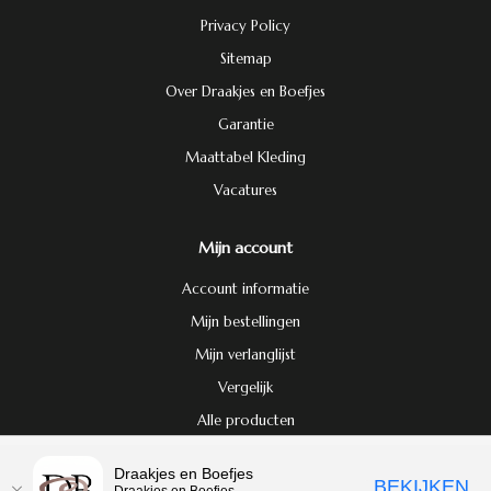
Privacy Policy
Sitemap
Over Draakjes en Boefjes
Garantie
Maattabel Kleding
Vacatures
Mijn account
Account informatie
Mijn bestellingen
Mijn verlanglijst
Vergelijk
Alle producten
Door het gebruiken van onze website, ga je akkoord met het gebruik van
Draakjes en Boefjes
© Copyright 2026 Draakjes en Boefjes
BEKIJKEN
cookies om onze website te verbeteren.
Dit bericht verbergen
Draakjes en Boefjes