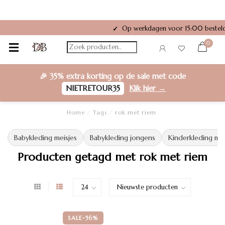
Op werkdagen voor 15:00 besteld
✓
0
🎉
35% extra korting
op de sale met code
NIETRETOUR35
Klik hier →
Home
/
Tags
/
rok met riem
Babykleding meisjes
Babykleding jongens
Kinderkleding mei
Producten getagd met rok met riem
SALE-56%