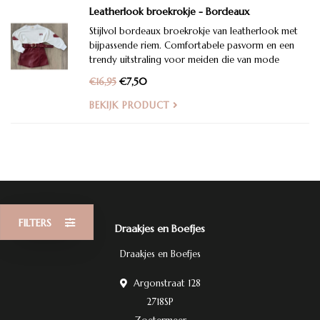
Leatherlook broekrokje - Bordeaux
Stijlvol bordeaux broekrokje van leatherlook met
bijpassende riem. Comfortabele pasvorm en een
trendy uitstraling voor meiden die van mode
houden.
€7,50
€16,95
BEKIJK PRODUCT
FILTERS
Draakjes en Boefjes
Draakjes en Boefjes
Argonstraat 128
2718SP