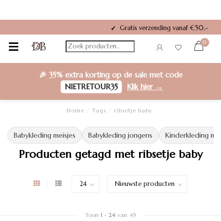
Gratis verzending vanaf €50,-
✓
0
🎉
35% extra korting
op de sale met code
NIETRETOUR35
Klik hier →
Home
/
Tags
/
ribsetje baby
Babykleding meisjes
Babykleding jongens
Kinderkleding mei
Producten getagd met ribsetje baby
Toon
1
-
24
van 45