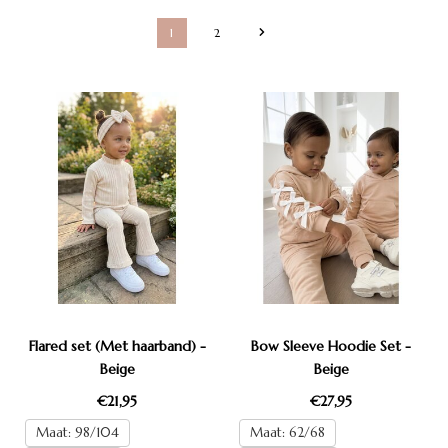
1
2
Flared set (Met haarband) -
Bow Sleeve Hoodie Set -
Beige
Beige
€21,95
€27,95
Maat: 98/104
Maat: 62/68