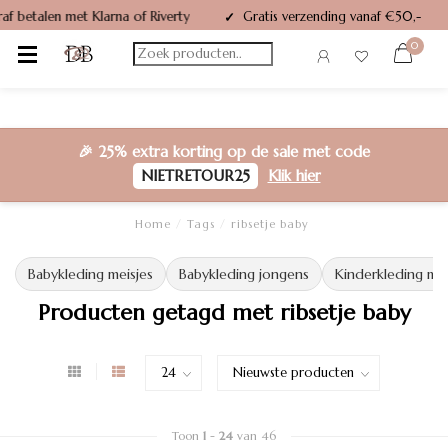
Gratis verzending vanaf €50,-
✓
0
🎉
25% extra korting
op de sale met code
NIETRETOUR25
Klik hier
Home
/
Tags
/
ribsetje baby
Babykleding meisjes
Babykleding jongens
Kinderkleding mei
Producten getagd met ribsetje baby
Toon
1
-
24
van 46