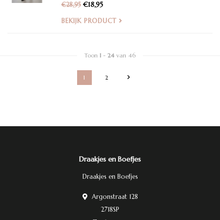
€18,95
€28,95
BEKIJK PRODUCT
Toon
1
-
24
van 46
1
2
Draakjes en Boefjes
Draakjes en Boefjes
Argonstraat 128
2718SP