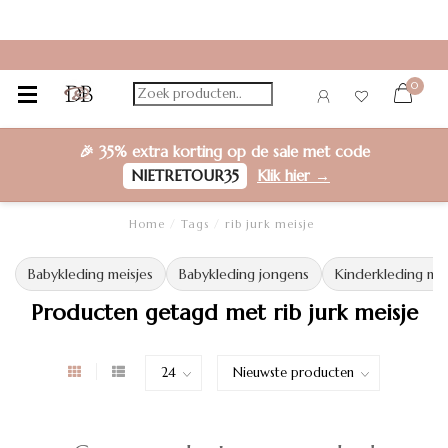
0
🎉
35% extra korting
op de sale met code
NIETRETOUR35
Klik hier →
Home
/
Tags
/
rib jurk meisje
Babykleding meisjes
Babykleding jongens
Kinderkleding mei
Producten getagd met rib jurk meisje