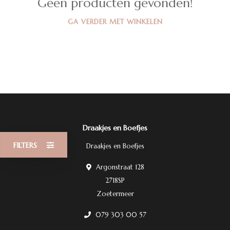
Geen producten gevonden!
GA VERDER MET WINKELEN
Draakjes en Boefjes
FILTERS
Draakjes en Boefjes
Argonstraat 128
2718SP
Zoetermeer
079 303 00 57