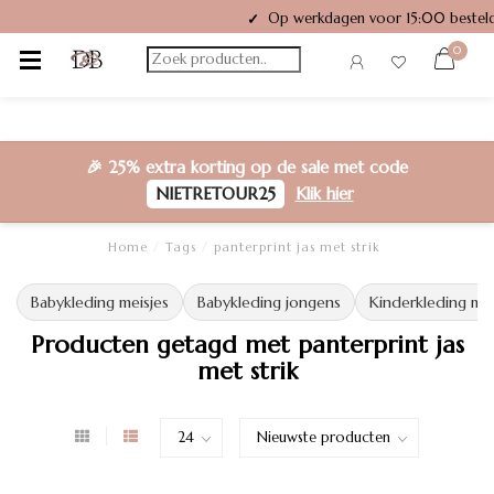
Op werkdagen voor 15:00 besteld
✓
0
🎉
25% extra korting
op de sale met code
NIETRETOUR25
Klik hier
Home
/
Tags
/
panterprint jas met strik
Babykleding meisjes
Babykleding jongens
Kinderkleding mei
Producten getagd met panterprint jas
met strik