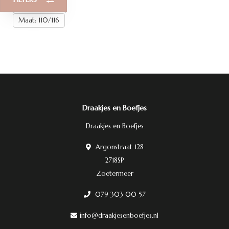
Maat: 98/104
Maat: 110/116
Draakjes en Boefjes
Draakjes en Boefjes
Argonstraat 128
2718SP
Zoetermeer
079 303 00 57
info@draakjesenboefjes.nl