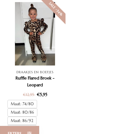
SALE -54%
DRAAKJES EN BOEFJES
Ruffle Flared Broek -
Leopard
€5,95
€12,95
Maat: 74/80
Maat: 80/86
Maat: 86/92
Maat: 92/98
FILTERS