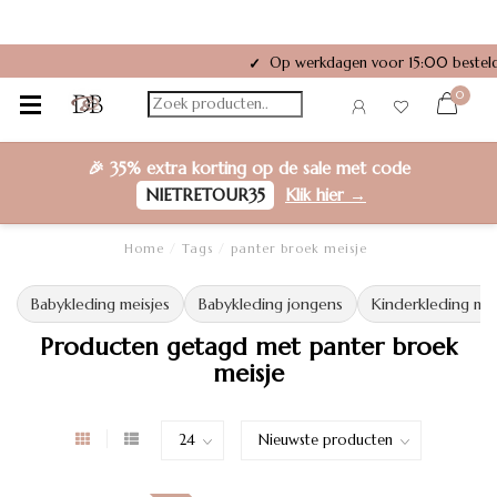
Op werkdagen voor 15:00 besteld
✓
0
🎉
35% extra korting
op de sale met code
NIETRETOUR35
Klik hier →
Home
/
Tags
/
panter broek meisje
Babykleding meisjes
Babykleding jongens
Kinderkleding mei
Producten getagd met panter broek
meisje