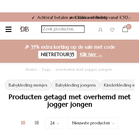
larna of Riverty
Gratis verzending vanaf €50,-
✓
0
🎉
35% extra korting
op de sale met code
NIETRETOUR35
Klik hier →
Home
/
Tags
/
overhemd met jogger jongen
Babykleding meisjes
Babykleding jongens
Kinderkleding mei
Producten getagd met overhemd met
jogger jongen