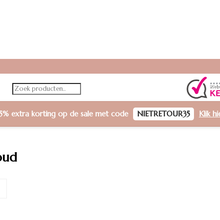
5% extra korting
op de sale met code
NIETRETOUR35
Klik h
oud