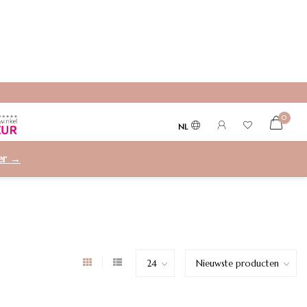
0
NL
ier →