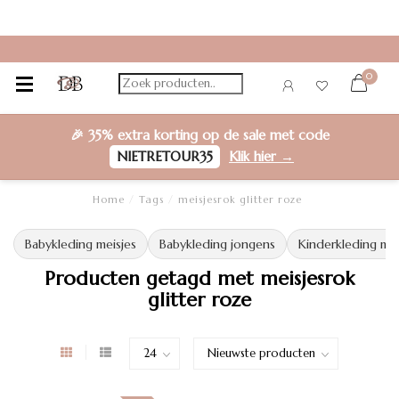
0
🎉
35% extra korting
op de sale met code
NIETRETOUR35
Klik hier →
Home
/
Tags
/
meisjesrok glitter roze
Babykleding meisjes
Babykleding jongens
Kinderkleding mei
Producten getagd met meisjesrok
glitter roze