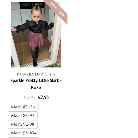
SALE -39%
DRAAKJES EN BOEFJES
Sparkle Pretty Little Skirt -
Roze
€7,95
€12,95
Maat: 80/86
Maat: 86/92
Maat: 92/98
Maat: 98/104