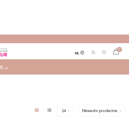
0
NL
ier →