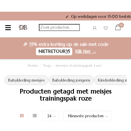
Op werkdagen voor 15:00 besteld
✓
0
🎉
35% extra korting
op de sale met code
NIETRETOUR35
Klik hier →
Home
/
Tags
/
meisjes trainingspak roze
Babykleding meisjes
Babykleding jongens
Kinderkleding mei
Producten getagd met meisjes
trainingspak roze