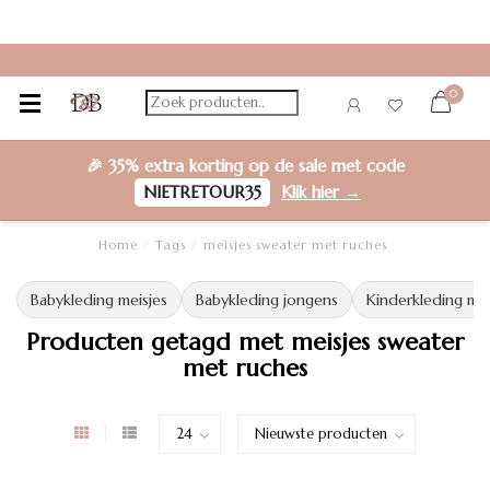
0
🎉
35% extra korting
op de sale met code
NIETRETOUR35
Klik hier →
Home
/
Tags
/
meisjes sweater met ruches
Babykleding meisjes
Babykleding jongens
Kinderkleding mei
Producten getagd met meisjes sweater
met ruches