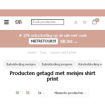
0
🎉
35% extra korting
op de sale met code
NIETRETOUR35
Klik hier →
Home
/
Tags
/
meisjes shirt print
Babykleding meisjes
Babykleding jongens
Kinderkleding mei
Producten getagd met meisjes shirt
print