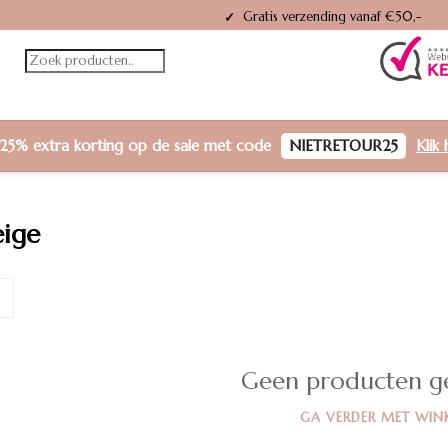
Gratis verzending vanaf €50,-
✓
25% extra korting
op de sale met code
NIETRETOUR25
Klik 
eige
Geen producten g
GA VERDER MET WIN