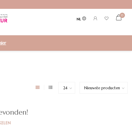
0
NL
hier
evonden!
KELEN