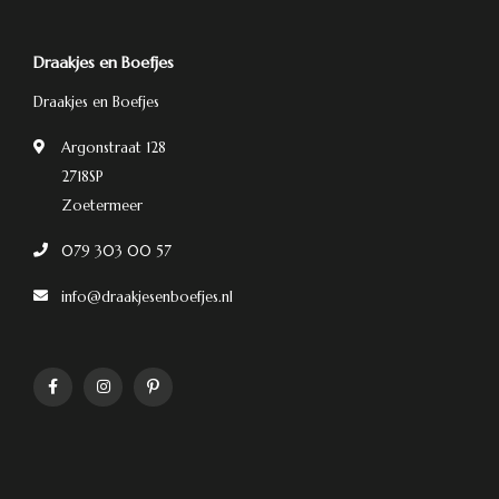
Draakjes en Boefjes
Draakjes en Boefjes
Argonstraat 128
2718SP
Zoetermeer
079 303 00 57
info@draakjesenboefjes.nl