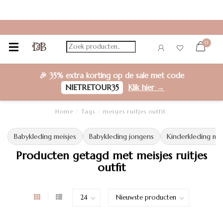
0
🎉
35% extra korting
op de sale met code
NIETRETOUR35
Klik hier →
Home
/
Tags
/
meisjes ruitjes outfit
Babykleding meisjes
Babykleding jongens
Kinderkleding mei
Producten getagd met meisjes ruitjes
outfit