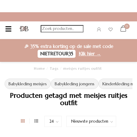
0
🎉
35% extra korting
op de sale met code
NIETRETOUR35
Klik hier →
Home
/
Tags
/
meisjes ruitjes outfit
Babykleding meisjes
Babykleding jongens
Kinderkleding mei
Producten getagd met meisjes ruitjes
outfit